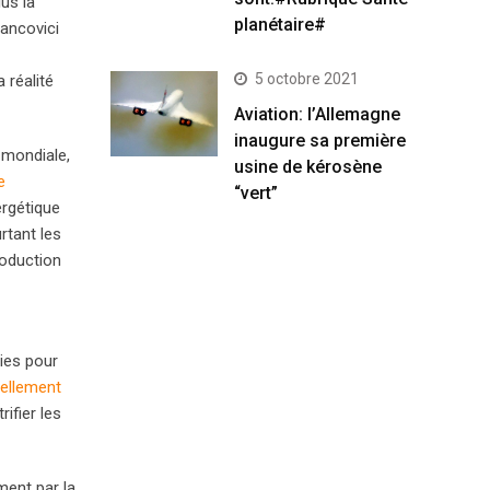
lus la
planétaire#
ancovici
5 octobre 2021
 réalité
Aviation: l’Allemagne
inaugure sa première
 mondiale,
usine de kérosène
e
“vert”
ergétique
rtant les
roduction
nies pour
uellement
ifier les
ment par la