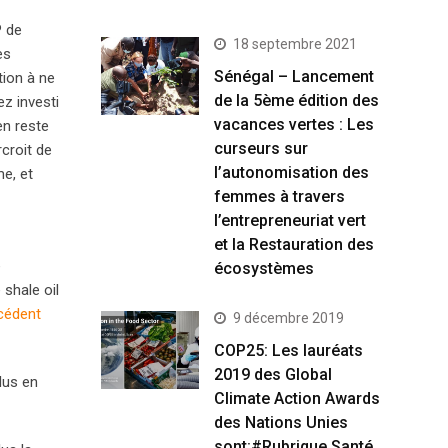
P de
18 septembre 2021
es
Sénégal – Lancement
tion à ne
de la 5ème édition des
ez investi
vacances vertes : Les
en reste
curseurs sur
croit de
l’autonomisation des
me, et
femmes à travers
l’entrepreneuriat vert
et la Restauration des
e
écosystèmes
shale oil
cédent
9 décembre 2019
COP25: Les lauréats
2019 des Global
lus en
Climate Action Awards
des Nations Unies
sont:#Rubrique Santé