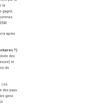
r la
us gagné,
e sommes
 ENR.
erra après
ritaires ?)
ploite des
esure) et
ion du
. Les
ns des pays
 les gens
ût