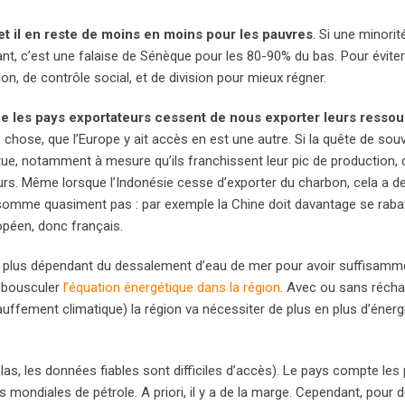
t il en reste de moins en moins pour les pauvres
. Si une minorit
t, c’est une falaise de Sénèque pour les 80-90% du bas. Pour éviter 
on, de contrôle social, et de division pour mieux régner.
ue les pays exportateurs cessent de nous exporter leurs resso
hose, que l’Europe y ait accès en est une autre. Si la quête de sou
ue, notamment à mesure qu’ils franchissent leur pic de production, 
urs. Même lorsque l’Indonésie cesse d’exporter du charbon, cela a d
omme quasiment pas : par exemple la Chine doit davantage se rabat
opéen, donc français.
en plus dépendant du dessalement d’eau de mer pour avoir suffisamm
t bousculer
l’équation énergétique dans la région
. Avec ou sans réch
auffement climatique) la région va nécessiter de plus en plus d’énerg
élas, les données fiables sont difficiles d’accès). Le pays compte les
mondiales de pétrole. A priori, il y a de la marge. Cependant, pour 