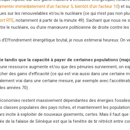
gmenter immédiatement d’un facteur 5, bientôt d’un facteur 10
) et su
ues sur les renouvelables et/ou le nucléaire (ce qui n’est pas non pl
ort RTE
, notamment à partir de la minute 49). Sachant que nous n
re le nucléaire, ou d’une manœuvre politicienne de droite contre les
non d’Effondrement énergétique brutal, je nous estimerai heureux. On v
e tandis que la capacité à payer de certaines populations (majo
x d’une ressource augmente et/ou que des pénuries surviennent, on ex
cher des gains d’efficacité (ce qui est vrai aussi dans une certaine m
galement vrai dans une certaine mesure, par exemple avec l’accélérat
des années 70).
s économies restent massivement dépendantes des énergies fossiles
s classes populaires des pays riches, et maintiennent les populatio
ars incite à exploiter de nouveaux gisements, certes. Mais il faut que
dée de la falaise de Sénèque est que la fenêtre de tir rétrécit entre co