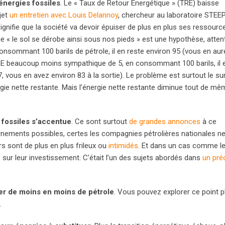
 énergies fossiles
. Le « Taux de Retour Energétique » (TRE) baisse
jet
un entretien avec Louis Delannoy
, chercheur au laboratoire STEE
signifie que la société va devoir épuiser de plus en plus ses ressourc
e « le sol se dérobe ainsi sous nos pieds » est une hypothèse, atten
onsommant 100 barils de pétrole, il en reste environ 95 (vous en aur
 TRE beaucoup moins sympathique de 5, en consommant 100 barils, il 
 vous en avez environ 83 à la sortie). Le problème est surtout le sur
gie nette restante. Mais l’énergie nette restante diminue tout de mê
fossiles s’accentue
. Ce sont surtout
de grandes annonces
à ce
urnements possibles, certes les compagnies pétrolières nationales n
urs sont de plus en plus frileux ou
intimidés
. Et dans un cas comme le 
s sur leur investissement. C’était l’un des sujets abordés dans
un pré
uver de moins en moins de pétrole
. Vous pouvez explorer ce point p
.