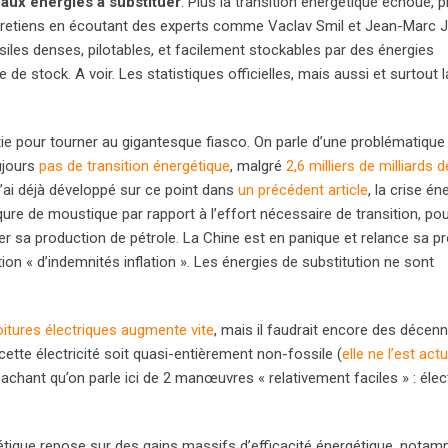
 aux énergies à substituer
. Plus la transition énergétique échoue, p
e retiens en écoutant des experts comme Vaclav Smil et Jean-Marc J
siles denses, pilotables, et facilement stockables par des énergies
de stock. A voir. Les statistiques officielles, mais aussi et surtout la
rtie pour tourner au gigantesque fiasco. On parle d’une problématique
ujours
pas de transition énergétique
, malgré
2,6 milliers de milliards d
j’ai déjà développé sur ce point dans
un précédent article
, la crise én
piqure de moustique par rapport à l’effort nécessaire de transition, pou
r sa production de pétrole. La Chine est en panique et relance sa p
on « d’indemnités inflation ». Les énergies de substitution ne sont
itures électriques augmente vite
, mais il faudrait encore des décen
 cette électricité soit quasi-entièrement non-fossile (
elle ne l’est act
Sachant qu’on parle ici de 2 manœuvres « relativement faciles » : électr
étique repose sur des gains massifs d’efficacité énergétique, notam