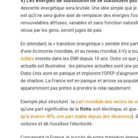
4) Les énergies de substitution ne se substituent pas
descente énergétique sera brutale. Une idée simple que j
est qu’il ne sera guère aisé de remplacer des énergies fos
renouvelables diffuses, variables et sans fonction naturelle 
vécue par les gens, seront juges de paix.
En attendant, la « transition énergétique » semble être pa
d’une économie mondiale, et au niveau mondial, il n’y a to
dollars
investis dans les ENR depuis 10 ans. Outre ce que 
actuelle est illustrative : les pénuries actuelles sont une 
Etats-Unis sont en panique et implorent l’OPEP d’augmente
de charbon. La France est en panique et arrose sa populati
apparemment pas prêtes à prendre le relai rapidement.
Exemple plus structurel : la
part mondiale des ventes de vo
qu’une part significative de la
flotte
soit électrique, et que
qu’à environ 40%, une part stable depuis des décennies
). 
voitures et dé-fossiliser l’électricité.
Concernant la France, le succès de notre transition énerg