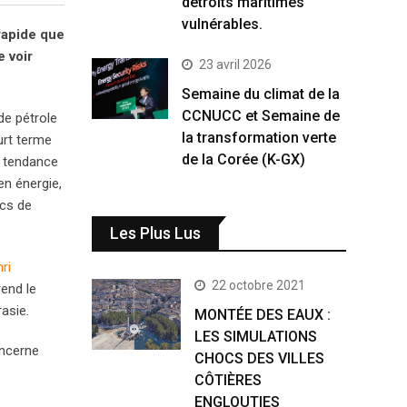
détroits maritimes
vulnérables.
rapide que
e voir
23 avril 2026
Semaine du climat de la
CCNUCC et Semaine de
de pétrole
la transformation verte
urt terme
de la Corée (K-GX)
e tendance
en énergie,
ics de
Les Plus Lus
ri
22 octobre 2021
rend le
asie.
MONTÉE DES EAUX :
LES SIMULATIONS
oncerne
CHOCS DES VILLES
CÔTIÈRES
ENGLOUTIES