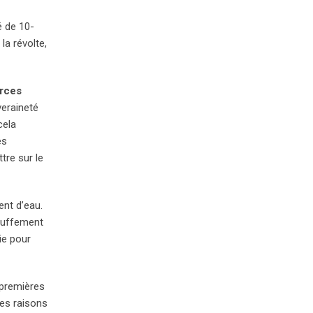
é de 10-
la révolte,
urces
veraineté
cela
es
tre sur le
ent d’eau.
auffement
ie pour
 premières
des raisons