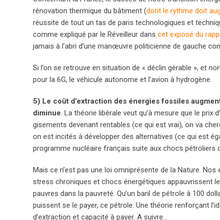
rénovation thermique du bâtiment (
dont le rythme doit au
réussite de tout un tas de paris technologiques et techniq
comme expliqué par le Réveilleur dans
cet exposé du rapp
jamais à l’abri d’une manœuvre politicienne de gauche cont
Si l’on se retrouve en situation de « déclin gérable », et 
pour la 6G, le véhicule autonome et l’avion à hydrogène.
5) Le coût d’extraction des énergies fossiles augment
diminue
. La théorie libérale veut qu’à mesure que le pri
gisements devenant rentables (ce qui est vrai), on va cher
on est incités à développer des alternatives (ce qui est é
programme nucléaire français suite aux chocs pétroliers 
Mais ce n’est pas une loi omniprésente de la Nature. No
stress chroniques et chocs énergétiques appauvrissent le
pauvres dans la pauvreté. Qu’un baril de pétrole à 100 doll
puissent se le payer, ce pétrole. Une théorie renforçant l’i
d’extraction et capacité à payer. A suivre…