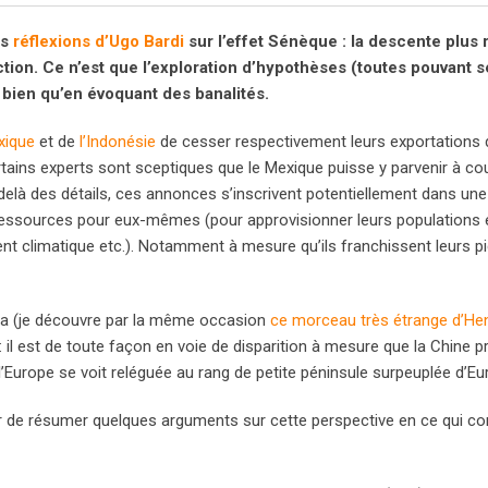
es
réflexions d’Ugo Bardi
sur l’effet Sénèque : la descente plus 
ction. Ce n’est que l’exploration d’hypothèses (toutes pouvant s
, bien qu’en évoquant des banalités.
xique
et de
l’Indonésie
de cesser respectivement leurs exportations 
rtains experts sont sceptiques que le Mexique puisse y parvenir à co
-delà des détails, ces annonces s’inscrivent potentiellement dans un
 ressources pour eux-mêmes (pour approvisionner leurs populations 
ent climatique etc.). Notamment à mesure qu’ils franchissent leurs p
aba (je découvre par la même occasion
ce morceau très étrange d’Hen
: il est de toute façon en voie de disparition à mesure que la Chine p
’Europe se voit reléguée au rang de petite péninsule surpeuplée d’Eur
ter de résumer quelques arguments sur cette perspective en ce qui c