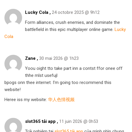
Lucky Cola ,
24 octobre 2025 @ 9h12
Form alliances, crush enemies, and dominate the
battlefield in this epic multiplayer online game.
Lucky
Cola
Zane ,
30 mai 2026 @ 1h23
Yoou oight tto take part inn a contst ffor onee off
thhe mlst usefujl
bpogs onn thee internet. I’m going too recommend this
website!
Heree iss my website:
华人色情视频
slot365 tải app ,
11 juin 2026 @ 0h53
Trải nghiệm tại
slot365 tải app
của mình nhìn chung