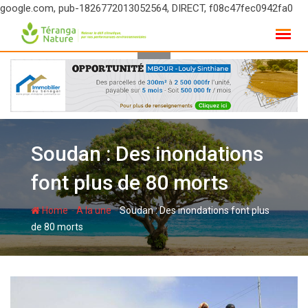
google.com, pub-1826772013052564, DIRECT, f08c47fec0942fa0
Skip
to
content
Soudan : Des inondations
font plus de 80 morts
-
-
Home
A la une
Soudan : Des inondations font plus
de 80 morts