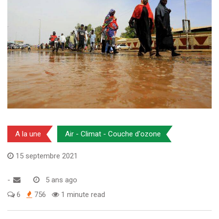
A la une
Air - Climat - Couche d'ozone
15 septembre 2021
-
5 ans ago
6
756
1 minute read