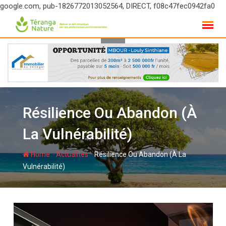
google.com, pub-1826772013052564, DIRECT, f08c47fec0942fa0
Skip
to
content
Résilience Ou Abandon (À
La Vulnérabilité)
-
-
Home
Actualités
Résilience Ou Abandon (À La
Vulnérabilité)