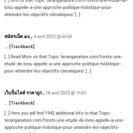
[…] Info to that Topic: teranganature.com/forets-une-etude-de-
lonu-appelle-a-une-approche-politique-holistique-pour-
atteindre-les-objectifs-climatiques/ […]
สมัครเน็ต ais
,
4 avril 2025 @ 6h54
… [Trackback]
[…] Read More on that Topic: teranganature.com/forets-une-
etude-de-lonu-appelle-a-une-approche-politique-holistique-
pour-atteindre-les-objectifs-climatiques/ […]
เว็บปั้มไลค์ ราคาถูก
,
18 avril 2025 @ 1h29
… [Trackback]
[…] Here you will find 1942 additional Info to that Topic:
teranganature.com/forets-une-etude-de-lonu-appelle-a-une-
approche-politique-holistique-pour-atteindre-les-objectifs-