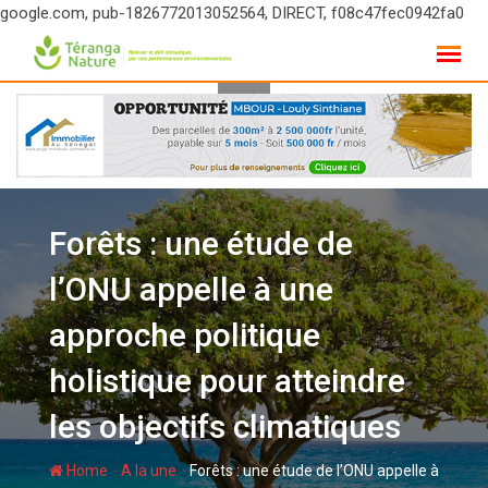
google.com, pub-1826772013052564, DIRECT, f08c47fec0942fa0
Skip
to
content
Forêts : une étude de
l’ONU appelle à une
approche politique
holistique pour atteindre
les objectifs climatiques
-
-
Home
A la une
Forêts : une étude de l’ONU appelle à