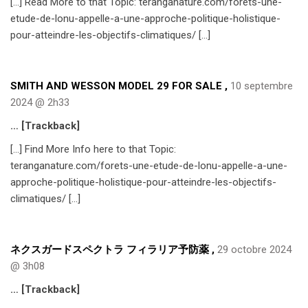
[…] Read More to that Topic: teranganature.com/forets-une-
etude-de-lonu-appelle-a-une-approche-politique-holistique-
pour-atteindre-les-objectifs-climatiques/ […]
SMITH AND WESSON MODEL 29 FOR SALE
,
10 septembre
2024 @ 2h33
… [Trackback]
[…] Find More Info here to that Topic:
teranganature.com/forets-une-etude-de-lonu-appelle-a-une-
approche-politique-holistique-pour-atteindre-les-objectifs-
climatiques/ […]
ネクスガードスペクトラ フィラリア予防薬
,
29 octobre 2024
@ 3h08
… [Trackback]