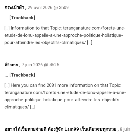
กระเป๋าผ้า
,
29 avril 2026 @ 3h09
… [Trackback]
[…] Information to that Topic: teranganature.com/forets-une-
etude-de-lonu-appelle-a-une-approche-politique-holistique-
pour-atteindre-les-objectifs-climatiques/ […]
ส่งsms
,
7 juin 2026 @ 4h25
… [Trackback]
[…] Here you can find 2081 more Information on that Topic:
teranganature.com/forets-une-etude-de-lonu-appelle-a-une-
approche-politique-holistique-pour-atteindre-les-objectifs-
climatiques/ […]
อยากได้เว็บหวยจ่ายดี ต้องรู้จัก Lsm99 เว็บเดียวจบทุกหวย
,
8 juin