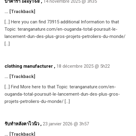
บาคาร่า sexy168
,
14 novembre 2025 @ 3h35
… [Trackback]
[…] Here you can find 73915 additional Information to that
Topic: teranganature.com/en-ouganda-total-poursuit-le-
lancement-dun-des-plus-gros-projets-petroliers-du-monde/
[…]
clothing manufacturer
,
18 décembre 2025 @ 5h22
… [Trackback]
[…] Find More here to that Topic: teranganature.com/en-
ouganda-total-poursuit-le-lancement-dun-des-plus-gros-
projets-petroliers-du-monde/ […]
รับทำหลังคาไวนิว
,
23 janvier 2026 @ 3h57
… [Trackback]