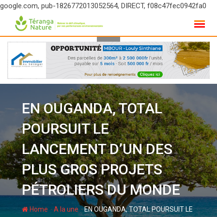
google.com, pub-1826772013052564, DIRECT, f08c47fec0942fa0
Skip
to
content
EN OUGANDA, TOTAL
POURSUIT LE
LANCEMENT D’UN DES
PLUS GROS PROJETS
PÉTROLIERS DU MONDE
-
-
Home
A la une
EN OUGANDA, TOTAL POURSUIT LE