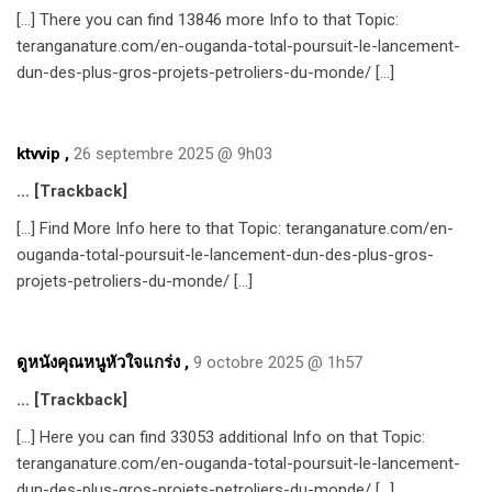
[…] There you can find 13846 more Info to that Topic:
teranganature.com/en-ouganda-total-poursuit-le-lancement-
dun-des-plus-gros-projets-petroliers-du-monde/ […]
ktvvip
,
26 septembre 2025 @ 9h03
… [Trackback]
[…] Find More Info here to that Topic: teranganature.com/en-
ouganda-total-poursuit-le-lancement-dun-des-plus-gros-
projets-petroliers-du-monde/ […]
ดูหนังคุณหนูหัวใจแกร่ง
,
9 octobre 2025 @ 1h57
… [Trackback]
[…] Here you can find 33053 additional Info on that Topic:
teranganature.com/en-ouganda-total-poursuit-le-lancement-
dun-des-plus-gros-projets-petroliers-du-monde/ […]