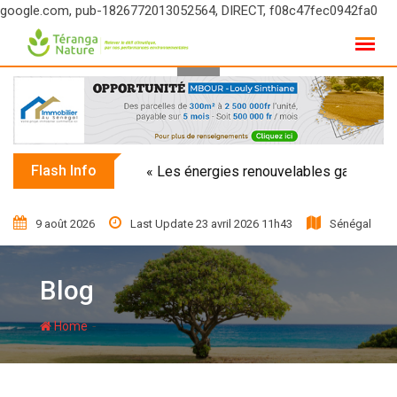
google.com, pub-1826772013052564, DIRECT, f08c47fec0942fa0
Skip
to
content
Flash Info
« Les énergies renouvelables garantissent
9 août 2026
Last Update 23 avril 2026 11h43
Sénégal
Blog
-
Home