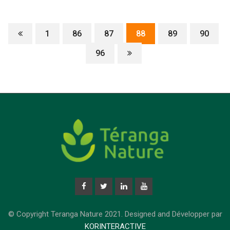
1
86
87
88
89
90
96
© Copyright Teranga Nature 2021. Designed and Développer par
KORINTERACTIVE