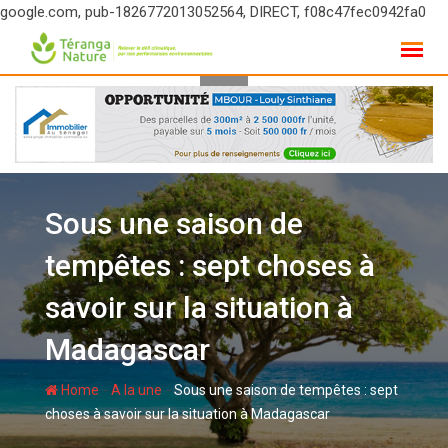
google.com, pub-1826772013052564, DIRECT, f08c47fec0942fa0
Skip
to
content
Sous une saison de
tempêtes : sept choses à
savoir sur la situation à
Madagascar
-
-
Home
A la une
Sous une saison de tempêtes : sept
choses à savoir sur la situation à Madagascar