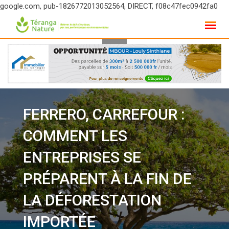
google.com, pub-1826772013052564, DIRECT, f08c47fec0942fa0
Skip
to
content
FERRERO, CARREFOUR :
COMMENT LES
ENTREPRISES SE
PRÉPARENT À LA FIN DE
LA DÉFORESTATION
IMPORTÉE