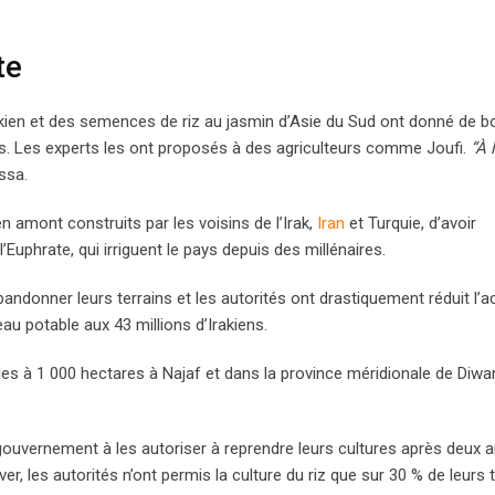
te
irakien et des semences de riz au jasmin d’Asie du Sud ont donné de 
eurs. Les experts les ont proposés à des agriculteurs comme Joufi.
“À 
ssa.
n amont construits par les voisins de l’Irak,
Iran
et Turquie, d’avoir
Euphrate, qui irriguent le pays depuis des millénaires.
ndonner leurs terrains et les autorités ont drastiquement réduit l’ac
u potable aux 43 millions d’Irakiens.
icoles à 1 000 hectares à Najaf et dans la province méridionale de Diwa
gouvernement à les autoriser à reprendre leurs cultures après deux 
er, les autorités n’ont permis la culture du riz que sur 30 % de leurs t