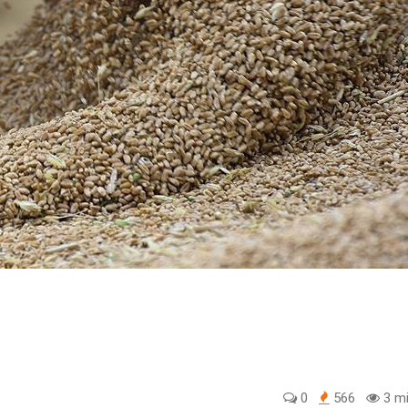
0
566
3 mi