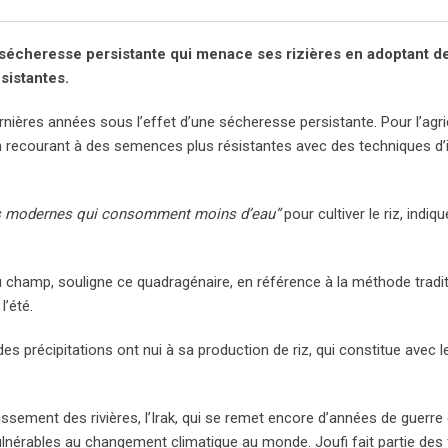
 la sécheresse persistante qui menace ses rizières en adoptant d
sistantes.
dernières années sous l’effet d’une sécheresse persistante. Pour l’agri
en recourant à des semences plus résistantes avec des techniques d’i
ues modernes qui consomment moins d’eau”
pour cultiver le riz, indiqu
u champ, souligne ce quadragénaire, en référence à la méthode tradit
l’été.
 précipitations ont nui à sa production de riz, qui constitue avec l
rissement des rivières, l’Irak, qui se remet encore d’années de guerre
ulnérables au changement climatique au monde. Joufi fait partie des