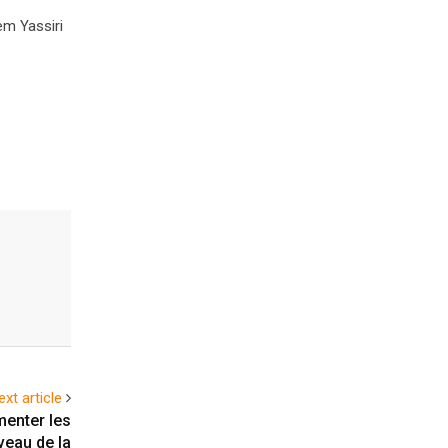
em Yassiri
ext article
menter les
veau de la