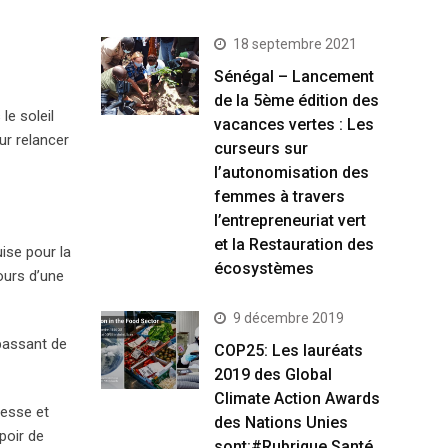
18 septembre 2021
Sénégal – Lancement
de la 5ème édition des
e soleil
vacances vertes : Les
ur relancer
curseurs sur
l’autonomisation des
femmes à travers
l’entrepreneuriat vert
et la Restauration des
uise pour la
écosystèmes
ours d’une
9 décembre 2019
 passant de
COP25: Les lauréats
2019 des Global
Climate Action Awards
resse et
des Nations Unies
poir de
sont:#Rubrique Santé