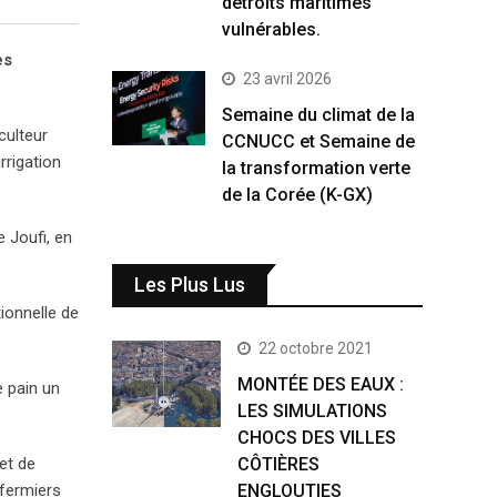
détroits maritimes
vulnérables.
es
23 avril 2026
Semaine du climat de la
culteur
CCNUCC et Semaine de
rrigation
la transformation verte
de la Corée (K-GX)
e Joufi, en
Les Plus Lus
ionnelle de
22 octobre 2021
MONTÉE DES EAUX :
e pain un
LES SIMULATIONS
CHOCS DES VILLES
 et de
CÔTIÈRES
 fermiers
ENGLOUTIES