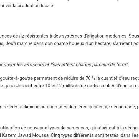
sauver la production locale.
es de riz résistantes à des systèmes d’irrigation modernes. Sous l
ius, Joufi marche dans son champ boueux d’un hectare, s’arrêtant po
 ouvrir les arroseurs et l’eau atteint chaque parcelle de terre”
.
 au goutte-à-goutte permettent de réduire de 70 % la quantité d’eau req
ssite généralement entre 10 et 12 milliards de mètres cubes d’eau au c
e des rizières a diminué au cours des dernières années de sécheresse,
l’utilisation de nouveaux types de semences, qui résistent à la séche
l Kazem Jawad Moussa. Cinq types différents sont testés, dans l’es