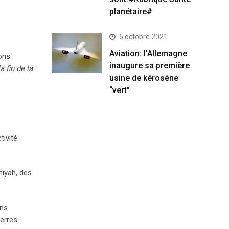
planétaire#
5 octobre 2021
Aviation: l’Allemagne
bons
inaugure sa première
la fin de la
usine de kérosène
“vert”
tivité
niyah, des
ans
erres.