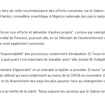
fiers de cette reconnaissance des efforts consentis, car le Gabon 
ba Pambo, conseillère scientifique à l’Agence nationale des parcs nati
rcer nos efforts et alimenter d’autres projets”, comme par exempl
mondial de l’Unesco, poursuit-elle, en se félicitant de l’enclenchement 
ire sont également concernés.
t “responsabilité” des processus, notamment d’évaluation. Et “nous i
quel point il est important de travailler avec” elle, insiste M. Solhjell
manière d’apprendre” et un exemple à répéter si possible. Et aussi “u
 très délicat qui sera notamment au menu de la COP26 en novembre. E
ure et du financement des pays les plus pauvres face au changement c
 a la mérite de la clarté: “Nous payons les services que le Gabon ren