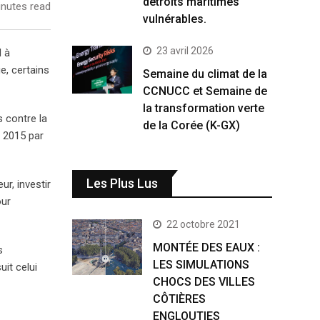
détroits maritimes
nutes read
vulnérables.
23 avril 2026
N à
e, certains
Semaine du climat de la
CCNUCC et Semaine de
la transformation verte
s contre la
de la Corée (K-GX)
n 2015 par
Les Plus Lus
ur, investir
our
22 octobre 2021
MONTÉE DES EAUX :
s
LES SIMULATIONS
uit celui
CHOCS DES VILLES
CÔTIÈRES
ENGLOUTIES