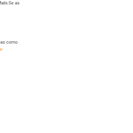
ails.Se as
icas como
w-