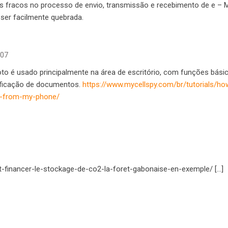
ks fracos no processo de envio, transmissão e recebimento de e – M
ser facilmente quebrada.
h07
oto é usado principalmente na área de escritório, com funções bás
ificação de documentos.
https://www.mycellspy.com/br/tutorials/ho
e-from-my-phone/
et-financer-le-stockage-de-co2-la-foret-gabonaise-en-exemple/ […]