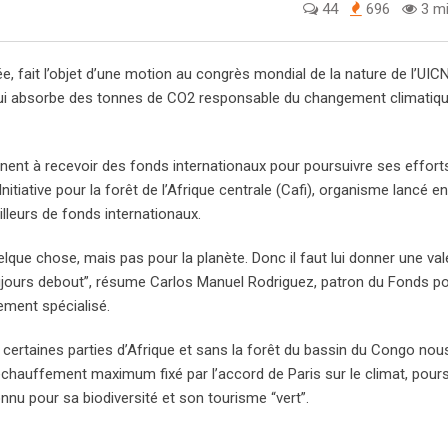
44
696
3 mi
ée, fait l’objet d’une motion au congrès mondial de la nature de l’UIC
e, qui absorbe des tonnes de CO2 responsable du changement climatiqu
tinent à recevoir des fonds internationaux pour poursuivre ses effort
Initiative pour la forêt de l’Afrique centrale (Cafi), organisme lancé e
illeurs de fonds internationaux.
elque chose, mais pas pour la planète. Donc il faut lui donner une vale
toujours debout”, résume Carlos Manuel Rodriguez, patron du Fonds p
ement spécialisé.
ns certaines parties d’Afrique et sans la forêt du bassin du Congo nou
 réchauffement maximum fixé par l’accord de Paris sur le climat, pours
nnu pour sa biodiversité et son tourisme “vert”.