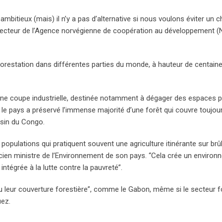
ambitieux (mais) il n’y a pas d’alternative si nous voulons éviter un
directeur de l’Agence norvégienne de coopération au développement (
orestation dans différentes parties du monde, à hauteur de centain
re une coupe industrielle, destinée notamment à dégager des espaces 
on: le pays a préservé l’immense majorité d’une forêt qui couvre toujo
ssin du Congo.
 populations qui pratiquent souvent une agriculture itinérante sur brûl
ancien ministre de l’Environnement de son pays. “Cela crée un enviro
 intégrée à la lutte contre la pauvreté”.
u leur couverture forestière”, comme le Gabon, même si le secteur f
uez.