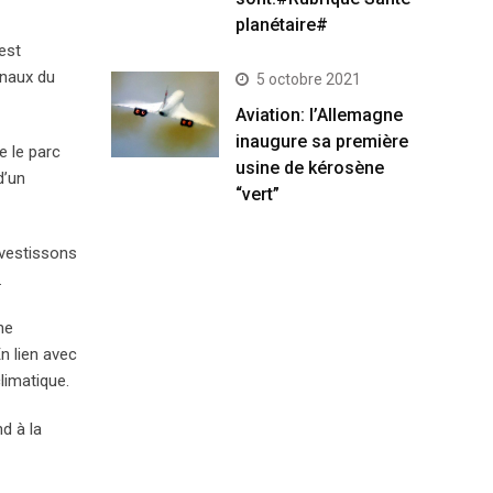
planétaire#
est
onaux du
5 octobre 2021
Aviation: l’Allemagne
inaugure sa première
e le parc
usine de kérosène
d’un
“vert”
nvestissons
.
ne
n lien avec
limatique.
d à la