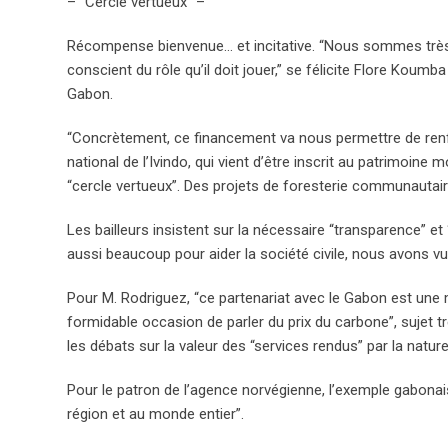
– “Cercle vertueux” –
Récompense bienvenue… et incitative. “Nous sommes très 
conscient du rôle qu’il doit jouer,” se félicite Flore Koum
Gabon.
“Concrètement, ce financement va nous permettre de renfo
national de l’Ivindo, qui vient d’être inscrit au patrimoine 
“cercle vertueux”. Des projets de foresterie communauta
Les bailleurs insistent sur la nécessaire “transparence” e
aussi beaucoup pour aider la société civile, nous avons vu à 
Pour M. Rodriguez, “ce partenariat avec le Gabon est une 
formidable occasion de parler du prix du carbone”, sujet
les débats sur la valeur des “services rendus” par la nat
Pour le patron de l’agence norvégienne, l’exemple gabonais
région et au monde entier”.