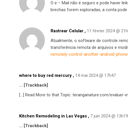
O e – Mail não é seguro e pode haver lin
brechas forem exploradas, a conta pode 
Rastrear Celular
,
11 février 2024 @ 21
Atualmente, o software de controle rem
transferência remota de arquivos e mod
remotely-control-another-android-phon
where to buy red mercury​
,
14 mai 2024 @ 17h47
… [Trackback]
[…] Read More to that Topic: teranganature.com/evaluer-
Kitchen Remodeling in Las Vegas
,
7 juin 2024 @ 13h19
… [Trackback]