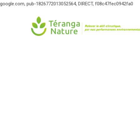
google.com, pub-1826772013052564, DIRECT, f08c47fec0942fa0
Skip
to
content