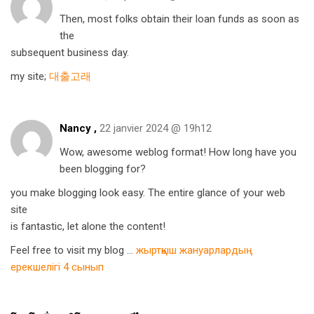
Then, most folks obtain their loan funds as soon as
the
subsequent business day.
my site;
대출고래
Nancy ,
22 janvier 2024 @ 19h12
Wow, awesome weblog format! How long have you
been blogging for?
you make blogging look easy. The entire glance of your web
site
is fantastic, let alone the content!
Feel free to visit my blog …
жыртқыш жануарлардың
ерекшелігі 4 сынып