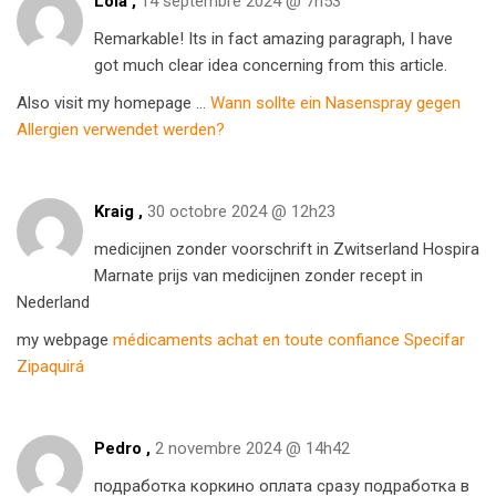
Lola ,
14 septembre 2024 @ 7h53
Remarkable! Its in fact amazing paragraph, I have
got much clear idea concerning from this article.
Also visit my homepage …
Wann sollte ein Nasenspray gegen
Allergien verwendet werden?
Kraig ,
30 octobre 2024 @ 12h23
medicijnen zonder voorschrift in Zwitserland Hospira
Marnate prijs van medicijnen zonder recept in
Nederland
my webpage
médicaments achat en toute confiance Specifar
Zipaquirá
Pedro ,
2 novembre 2024 @ 14h42
подработка коркино оплата сразу подработка в