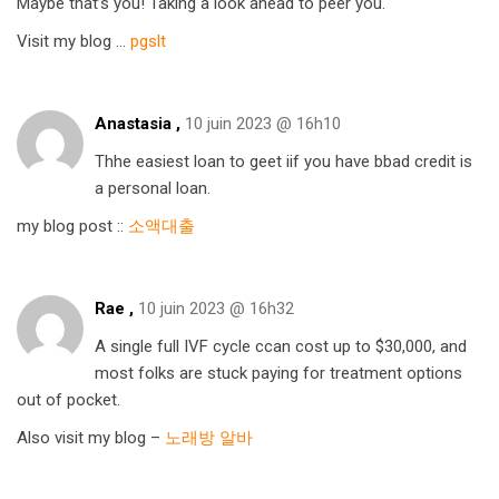
Maybe that’s you! Taking a look ahead to peer you.
Visit my blog …
pgslt
Anastasia ,
10 juin 2023 @ 16h10
Thhe easiest loan to geet iif you have bbad credit is
a personal loan.
my blog post ::
소액대출
Rae ,
10 juin 2023 @ 16h32
A single full IVF cycle ccan cost up to $30,000, and
most folks are stuck paying for treatment options
out of pocket.
Also visit my blog –
노래방 알바