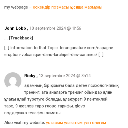
my webpage –
ескендір поэмасы қысқаша мазмұны
John Lobb
,
10 septembre 2024 @ 1h56
… [Trackback]
[…] Information to that Topic: teranganature.com/espagne-
eruption-volcanique-dans-larchipel-des-canaries/ […]
Ricky ,
13 septembre 2024 @ 3h14
адамның бір қызығы бала деген психологиялық
тренинг, ата аналарға тренинг ойындар қалқан
құлақты қалай түзетуге болады, құлақ суреті 9 пентаклей
таро, 9 жезлов таро глово тарифы, glovo
поддержка телефон алматы
Also visit my website;
ұстазым ұлағатым үлгі өнегем