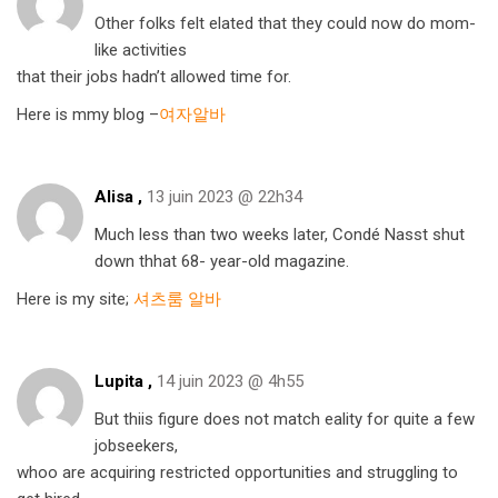
Other folks felt elated that they could now do mom-
like activities
that their jobs hadn’t allowed time for.
Here is mmy blog –
여자알바
Alisa ,
13 juin 2023 @ 22h34
Much less than two weeks later, Condé Nasst shut
down thhat 68- year-old magazine.
Here is my site;
셔츠룸 알바
Lupita ,
14 juin 2023 @ 4h55
But thiis figure does not match eality for quite a few
jobseekers,
whoo are acquiring restricted opportunities and struggling to