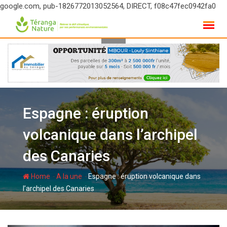
google.com, pub-1826772013052564, DIRECT, f08c47fec0942fa0
Skip
to
content
Espagne : éruption
volcanique dans l’archipel
des Canaries
-
-
Home
A la une
Espagne : éruption volcanique dans
l’archipel des Canaries