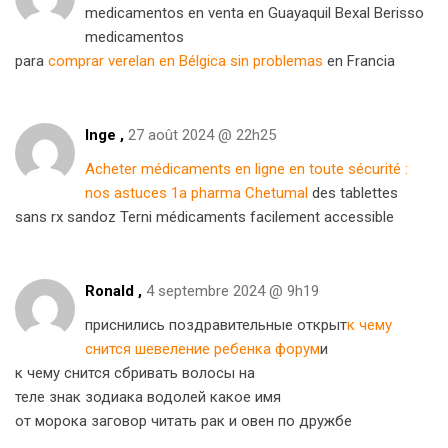
medicamentos en venta en Guayaquil Bexal Berisso
medicamentos
para
comprar verelan en Bélgica sin problemas
en Francia
Inge ,
27 août 2024 @ 22h25
Acheter médicaments en ligne en toute sécurité :
nos astuces 1a pharma Chetumal
des tablettes
sans rx sandoz Terni médicaments facilement accessible
Ronald ,
4 septembre 2024 @ 9h19
приснились поздравительные открыт
к чему
снится шевеление ребенка форум
и
к чему снится сбривать волосы на
теле знак зодиака водолей какое имя
от морока заговор читать рак и овен по дружбе