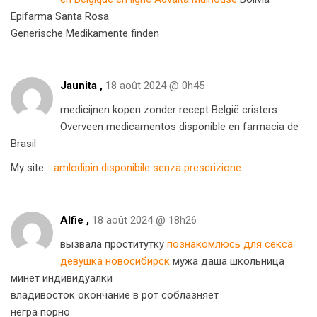
Epifarma Santa Rosa
Generische Medikamente finden
Jaunita ,
18 août 2024 @ 0h45
medicijnen kopen zonder recept België cristers
Overveen medicamentos disponible en farmacia de
Brasil
My site ::
amlodipin disponibile senza prescrizione
Alfie ,
18 août 2024 @ 18h26
вызвала проститутку
познакомлюсь для секса
девушка новосибирск
мужа даша школьница
минет индивидуалки
владивосток окончание в рот соблазняет
негра порно