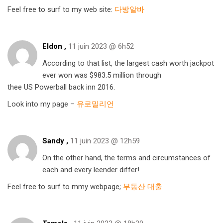
Feel free to surf to my web site:
다방알바
Eldon ,
11 juin 2023 @ 6h52
According to that list, the largest cash worth jackpot
ever won was $983.5 million through
thee US Powerball back inn 2016.
Look into my page –
유로밀리언
Sandy ,
11 juin 2023 @ 12h59
On the other hand, the terms and circumstances of
each and every leender differ!
Feel free to surf to mmy webpage;
부동산 대출