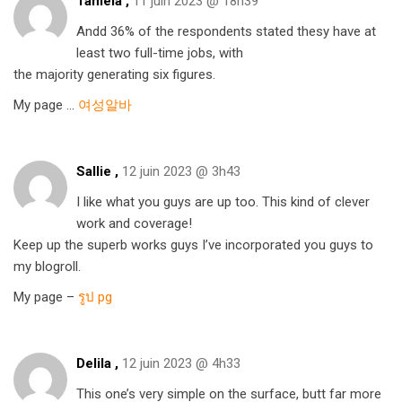
Tamela ,
11 juin 2023 @ 18h39
Andd 36% of the respondents stated thesy have at
least two full-time jobs, with
the majority generating six figures.
My page …
여성알바
Sallie ,
12 juin 2023 @ 3h43
I like what you guys are up too. This kind of clever
work and coverage!
Keep up the superb works guys I’ve incorporated you guys to
my blogroll.
My page –
รูป pg
Delila ,
12 juin 2023 @ 4h33
This one’s very simple on the surface, butt far more