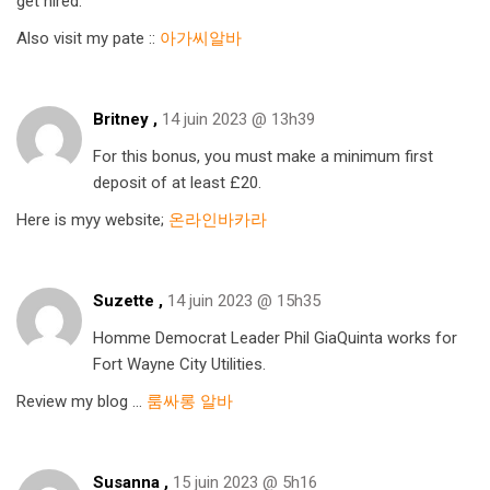
get hired.
Also visit my pate ::
아가씨알바
Britney ,
14 juin 2023 @ 13h39
For this bonus, you must make a minimum first
deposit of at least £20.
Here is myy website;
온라인바카라
Suzette ,
14 juin 2023 @ 15h35
Homme Democrat Leader Phil GiaQuinta works for
Fort Wayne City Utilities.
Review my blog …
룸싸롱 알바
Susanna ,
15 juin 2023 @ 5h16