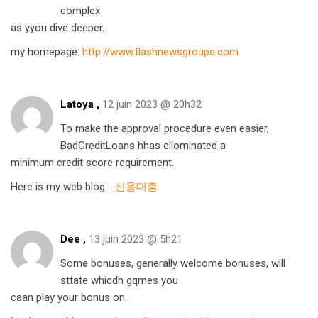
complex
as yyou dive deeper.
my homepage:
http://www.flashnewsgroups.com
Latoya ,
12 juin 2023 @ 20h32
To make the approval procedure even easier,
BadCreditLoans hhas eliominated a
minimum credit score requirement.
Here is my web blog ::
신용대출
Dee ,
13 juin 2023 @ 5h21
Some bonuses, generally welcome bonuses, will
sttate whicdh gqmes you
caan play your bonus on.