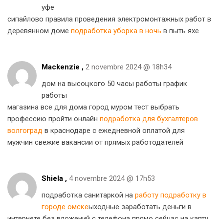
уфе
сипайлово правила проведения электромонтажных работ в
деревянном доме
подработка уборка в ночь
в пыть яхе
Mackenzie ,
2 novembre 2024 @ 18h34
дом на высоцкого 50 часы работы график
работы
магазина все для дома город муром тест выбрать
профессию пройти онлайн
подработка для бухгалтеров
волгоград
в краснодаре с ежедневной оплатой для
мужчин свежие вакансии от прямых работодателей
Shiela ,
4 novembre 2024 @ 17h53
подработка санитаркой на
работу подработку в
городе омске
ыходные заработать деньги в
интернете без вложений с телефона прямо сейчас на карту