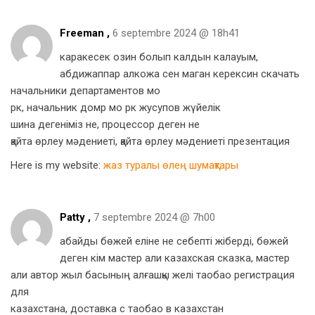
Freeman ,
6 septembre 2024 @ 18h41
каракесек озин болып калдын калауым,
абдижаппар алкожа сен маган керексин скачать
начальники департаментов мо
рк, начальник домр мо рк жусупов жүйелік
шина дегеніміз не, процессор деген не
қайта өрлеу мәдениеті, қайта өрлеу мәдениеті презентация
Here is my website:
жаз туралы өлең шумақтары
Patty ,
7 septembre 2024 @ 7h00
абайды бөжей еліне не себепті жіберді, бөжей
деген кім мастер али казахская сказка, мастер
али автор жыл басының алғашқы желі таобао регистрация
для
казахстана, доставка с таобао в казахстан