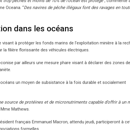
 trop pêchés et moins de 10% de l’océan est protégé
“, commente à
ine Oceana. “
Des navires de pêche illégaux font des ravages en tout
tion dans les océans
visant à protéger les fonds marins de l’exploitation minière à la re
la filière florissante des véhicules électriques.
éconise par ailleurs une mesure phare visant à déclarer des zones d
anète.
des océans un moyen de subsistance à la fois durable et socialement
 source de protéines et de micronutriments capable d’offrir à un m
ue Mme Mathews.
ésident français Emmanuel Macron, attendu jeudi, participeront à ce
gociations formelles.