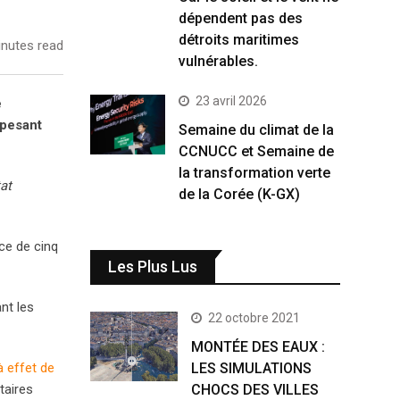
dépendent pas des
détroits maritimes
nutes read
vulnérables.
23 avril 2026
e
 pesant
Semaine du climat de la
CCNUCC et Semaine de
la transformation verte
at
de la Corée (K-GX)
ce de cinq
Les Plus Lus
ant les
22 octobre 2021
MONTÉE DES EAUX :
LES SIMULATIONS
à effet de
CHOCS DES VILLES
taires