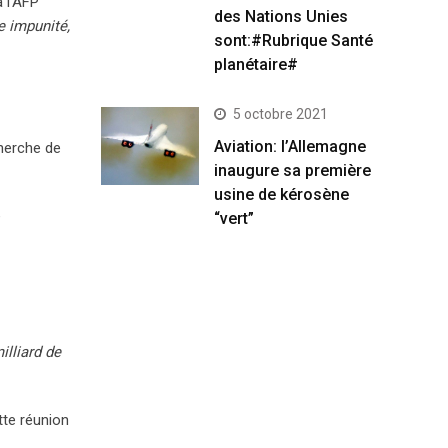
 l’AFP
des Nations Unies
e impunité,
sont:#Rubrique Santé
planétaire#
5 octobre 2021
Aviation: l’Allemagne
cherche de
inaugure sa première
usine de kérosène
e
“vert”
illiard de
tte réunion