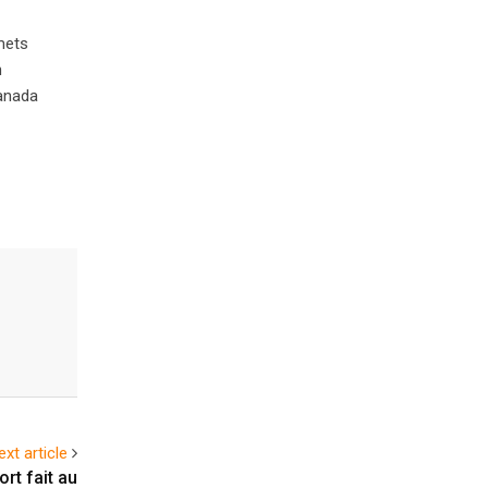
mets
n
Canada
ext article
rt fait au