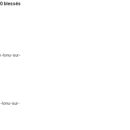
60 blessés
e-lonu-sur-
-lonu-sur-