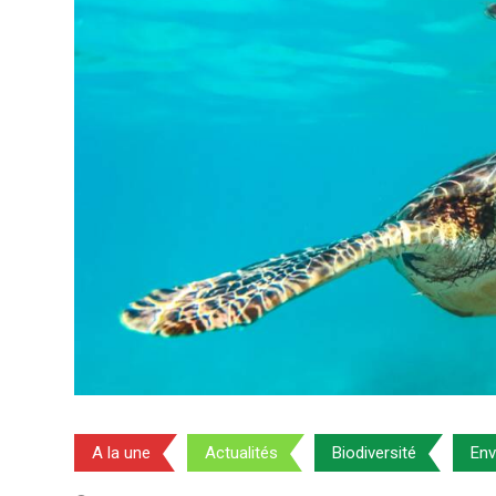
A la une
Actualités
Biodiversité
Env