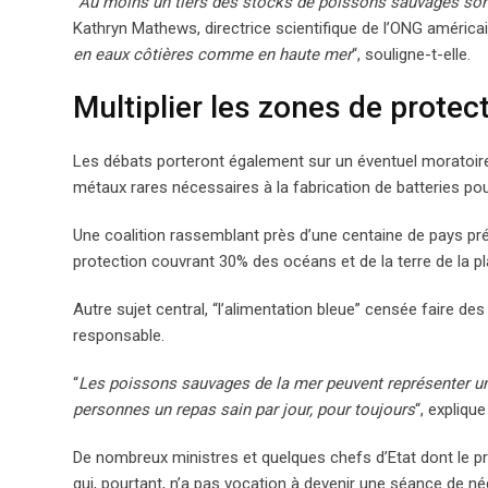
“
Au moins un tiers des stocks de poissons sauvages sont
Kathryn Mathews, directrice scientifique de l’ONG américa
en eaux côtières comme en haute mer
“, souligne-t-elle.
Multiplier les zones de protec
Les débats porteront également sur un éventuel moratoire 
métaux rares nécessaires à la fabrication de batteries pour 
Une coalition rassemblant près d’une centaine de pays pr
protection couvrant 30% des océans et de la terre de la pl
Autre sujet central, “l’alimentation bleue” censée faire 
responsable.
“
Les poissons sauvages de la mer peuvent représenter une
personnes un repas sain par jour, pour toujours
“, expliq
De nombreux ministres et quelques chefs d’Etat dont le pr
qui, pourtant, n’a pas vocation à devenir une séance de né