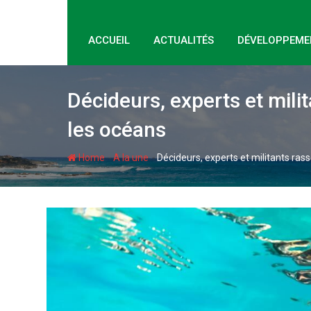
ACCUEIL
ACTUALITÉS
DÉVELOPPEME
Décideurs, experts et mil
les océans
-
-
Home
A la une
Décideurs, experts et militants ra