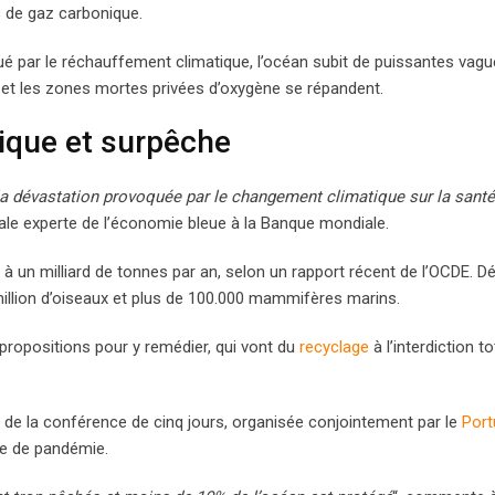
s de gaz carbonique.
ué par le réchauffement climatique, l’océan subit de puissantes vag
s et les zones mortes privées d’oxygène se répandent.
ique et surpêche
la dévastation provoquée par le changement climatique sur la sant
ipale experte de l’économie bleue à la Banque mondiale.
0, à un milliard de tonnes par an, selon un rapport récent de l’OCDE. Dé
illion d’oiseaux et plus de 100.000 mammifères marins.
 propositions pour y remédier, qui vont du
recyclage
à l’interdiction t
e la conférence de cinq jours, organisée conjointement par le
Port
se de pandémie.