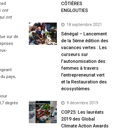
CÔTIÈRES
ned
ENGLOUTIES
s ont
qui ont
18 septembre 2021
Sénégal – Lancement
tue sur de
de la 5ème édition des
eprises
vacances vertes : Les
eux-
curseurs sur
l’autonomisation des
femmes à travers
ongeant
l’entrepreneuriat vert
 du pays,
et la Restauration des
écosystèmes
pour
3,7 degrés
9 décembre 2019
COP25: Les lauréats
2019 des Global
Climate Action Awards