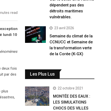
dépendent pas des
détroits maritimes
nutes read
vulnérables.
23 avril 2026
’exception
é lundi 10
Semaine du climat de la
CCNUCC et Semaine de
la transformation verte
hénomènes
de la Corée (K-GX)
e deux fois
Les Plus Lus
uit par des
22 octobre 2021
 plus
MONTÉE DES EAUX :
désastres,
LES SIMULATIONS
CHOCS DES VILLES