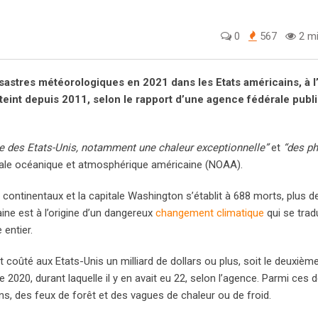
0
567
2 mi
stres météorologiques en 2021 dans les Etats américains, à l
atteint depuis 2011, selon le rapport d’une agence fédérale publi
 des Etats-Unis, notamment une chaleur exceptionnelle”
et
“des p
nale océanique et atmosphérique américaine (NOAA).
continentaux et la capitale Washington s’établit à 688 morts, plus d
ine est à l’origine d’un dangereux
changement climatique
qui se trad
entier.
ûté aux Etats-Unis un milliard de dollars ou plus, soit le deuxième
020, durant laquelle il y en avait eu 22, selon l’agence. Parmi ces 
ns, des feux de forêt et des vagues de chaleur ou de froid.