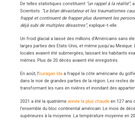
De telles statistiques constituent
“un rappel à la réalité”,
a
Scientists.
“Le bilan dévastateur et les traumatismes ca
frappé et continuent de frapper plus durement les personn
déjà subi de multiples désastres”,
explique-t-elle.
Un froid glacial a laissé des millions d’Américains sans él
larges parties des Etats-Unis, et même jusqu’au Mexique. 
locales avaient été submergées, laissant les habitants ex
mêmes. Plus de 20 décès avaient été enregistrés.
En août, l’
ouragan Ida
a frappé la côte américaine du golf
dans le noir de grandes parties de la région. Les restes 
transformant les rues en rivières et inondant des appart
2021 a été la quatrième
année la plus chaude
en 127 ans d
l’ensemble du bloc continental américain. Le mois de déc
supérieures à la moyenne. La température moyenne en 2021