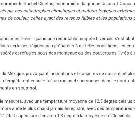
 commenté Rachel Cleetus, économiste du groupe Union of Concer
usés par ces catastrophes climatiques et météorologiques extrême
es de couleur, celles ayant des revenus faibles et les populations 
ectricité en février quand une redoutable tempête hivernale s’est abat
Dans certaines régions peu préparées à de telles conditions, les entr
aspérés et réfugiés sous des manteaux ou des couvertures, livrés à 
e du Mexique, provoquant inondations et coupures de courant, et pl
de la tempête ont ensuite tué au moins 47 personnes dans le nord-est
ements en sous-sol.
e mesures, avec une température moyenne de 12,5 degrés celsius 
embre a été le plus chaud jamais enregistré, avec des températures 
 était supérieure d’environ 1,3 degré à la moyenne du 20e siècle.