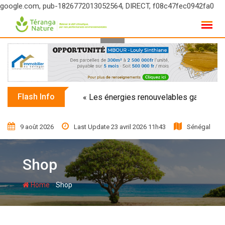
google.com, pub-1826772013052564, DIRECT, f08c47fec0942fa0
Skip
to
content
Flash Info
« Les énergies renouvelables garantissent
9 août 2026
Last Update 23 avril 2026 11h43
Sénégal
Shop
-
Home
Shop